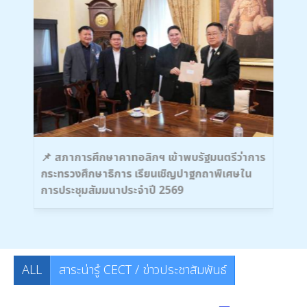
นครู
📌 สภาการศึกษาคาทอลิกฯ เข้าพบรัฐมนตรีว่าการ
🌟 
กระทรวงศึกษาธิการ เรียนเชิญปาฐกถาพิเศษใน
หาร
การประชุมสัมมนาประจำปี 2569
ทาง
ALL
สาระน่ารู้ CECT / ข่าวประชาสัมพันธ์