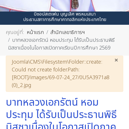
บิชอปสเตเฟน บุญเลิศ พรหมเสนา
ประธานสภาการศึกษาคาทอลิกแห่งประเทศไทย
คุณอยู่ที่:
หน้าแรก
สำนักเลขาธิการฯ
บาทหลวงเอกรัตน์ หอมประทุม ได้รับเป็นประธานพิธี
มิสซาเนื่องในโอกาสเปิดภาคเรียนปีการศึกษา 2569
×
คำเตือน
Joomla\CMS\Filesystem\Folder::create:
Could not create folder.Path:
[ROOT]/images/69-07-24_27/0U5A3971a8
(0)_2.jpg
บาทหลวงเอกรัตน์ หอม
ประทุม ได้รับเป็นประธานพิธี
มิสซาเนื่องในโอกาสเปิดภาค