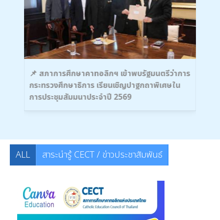
นครู
📌 สภาการศึกษาคาทอลิกฯ เข้าพบรัฐมนตรีว่าการ
🌟 
กระทรวงศึกษาธิการ เรียนเชิญปาฐกถาพิเศษใน
หาร
การประชุมสัมมนาประจำปี 2569
ทาง
ALL
สาระน่ารู้ CECT / ข่าวประชาสัมพันธ์