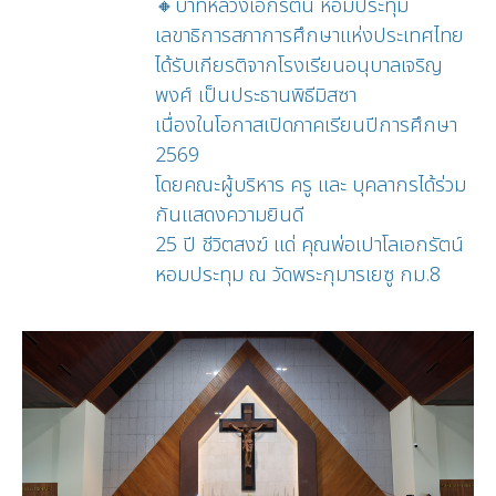
🔸บาทหลวงเอกรัตน์ หอมประทุม
เลขาธิการสภาการศึกษาแห่งประเทศไทย
ได้รับเกียรติจากโรงเรียนอนุบาลเจริญ
พงศ์ เป็นประธานพิธีมิสซา
เนื่องในโอกาสเปิดภาคเรียนปีการศึกษา
2569
โดยคณะผู้บริหาร ครู และ บุคลากรได้ร่วม
กันแสดงความยินดี
25 ปี ชีวิตสงฆ์ แด่ คุณพ่อเปาโลเอกรัตน์
หอมประทุม ณ วัดพระกุมารเยซู กม.8