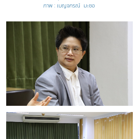
ภาพ : เบญจภรณ์ มะซอ