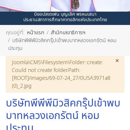
บิชอปสเตเฟน บุญเลิศ พรหมเสนา
ประธานสภาการศึกษาคาทอลิกแห่งประเทศไทย
คุณอยู่ที่:
หน้าแรก
สำนักเลขาธิการฯ
บริษัทพีพีพีมิวสิคกรุ๊ปเข้าพบบาทหลวงเอกรัตน์ หอม
ประทุม
×
คำเตือน
Joomla\CMS\Filesystem\Folder::create:
Could not create folder.Path:
[ROOT]/images/69-07-24_27/0U5A3971a8
(0)_2.jpg
บริษัทพีพีพีมิวสิคกรุ๊ปเข้าพบ
บาทหลวงเอกรัตน์ หอม
ประทุม