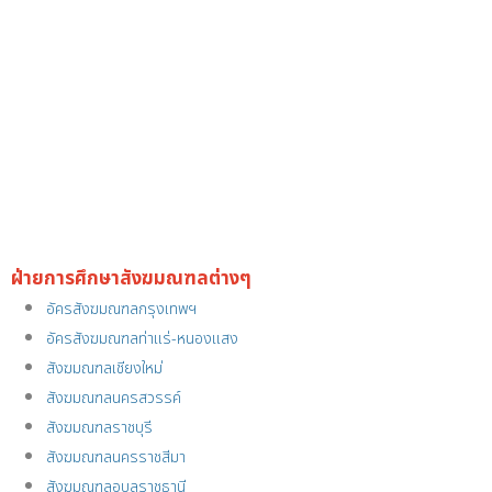
ฝ่ายการศึกษาสังฆมณฑลต่างๆ
อัครสังฆมณฑลกรุงเทพฯ
อัครสังฆมณฑลท่าแร่-หนองแสง
สังฆมณฑลเชียงใหม่
สังฆมณฑลนครสวรรค์
สังฆมณฑลราชบุรี
สังฆมณฑลนครราชสีมา
สังฆมณฑลอุบลราชธานี