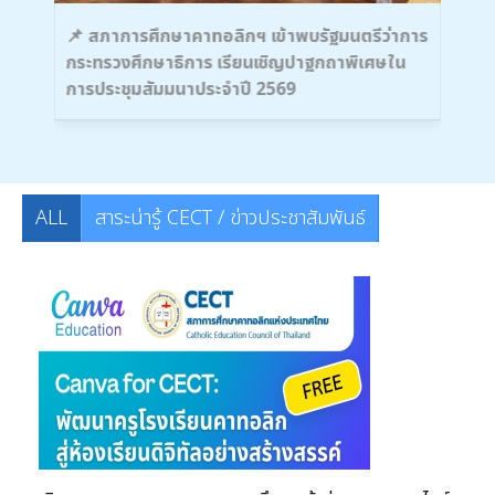
นครู
📌 สภาการศึกษาคาทอลิกฯ เข้าพบรัฐมนตรีว่าการ
🌟 
กระทรวงศึกษาธิการ เรียนเชิญปาฐกถาพิเศษใน
หาร
การประชุมสัมมนาประจำปี 2569
ทาง
ALL
สาระน่ารู้ CECT / ข่าวประชาสัมพันธ์