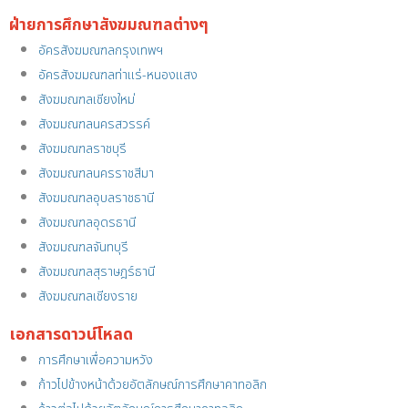
ฝ่ายการศึกษาสังฆมณฑลต่างๆ
อัครสังฆมณฑลกรุงเทพฯ
อัครสังฆมณฑลท่าแร่-หนองแสง
สังฆมณฑลเชียงใหม่
สังฆมณฑลนครสวรรค์
สังฆมณฑลราชบุรี
สังฆมณฑลนครราชสีมา
สังฆมณฑลอุบลราชธานี
สังฆมณฑลอุดรธานี
สังฆมณฑลจันทบุรี
สังฆมณฑลสุราษฎร์ธานี
สังฆมณฑลเชียงราย
เอกสารดาวน์โหลด
การศึกษาเพื่อความหวัง
ก้าวไปข้างหน้าด้วยอัตลักษณ์การศึกษาคาทอลิก