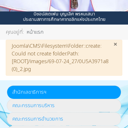
บิชอปสเตเฟน บุญเลิศ พรหมเสนา
ประธานสภาการศึกษาคาทอลิกแห่งประเทศไทย
คุณอยู่ที่:
หน้าแรก
×
คำเตือน
Joomla\CMS\Filesystem\Folder::create:
Could not create folder.Path:
[ROOT]/images/69-07-24_27/0U5A3971a8
(0)_2.jpg
สำนักเลขาธิการฯ
คณะกรรมการบริหาร
คณะกรรมการอำนวยการ