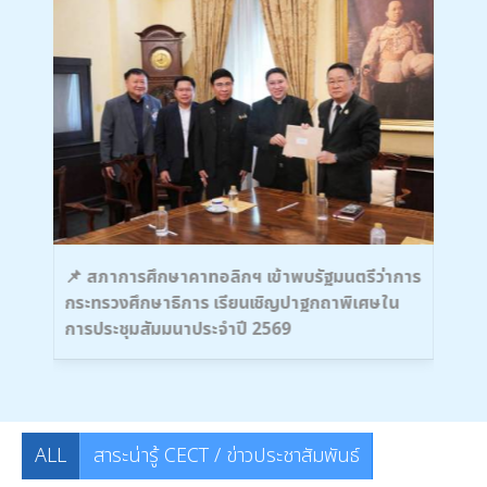
นครู
📌 สภาการศึกษาคาทอลิกฯ เข้าพบรัฐมนตรีว่าการ
🌟 
กระทรวงศึกษาธิการ เรียนเชิญปาฐกถาพิเศษใน
หาร
การประชุมสัมมนาประจำปี 2569
ทาง
ALL
สาระน่ารู้ CECT / ข่าวประชาสัมพันธ์