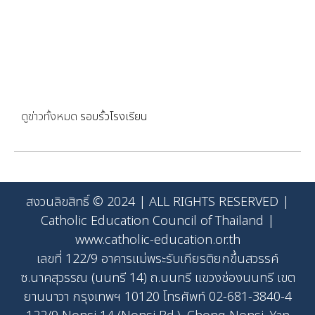
ดูข่าวทั้งหมด
รอบรั้วโรงเรียน
สงวนลิขสิทธิ์ © 2024 | ALL RIGHTS RESERVED |
Catholic Education Council of Thailand |
www.catholic-education.or.th
เลขที่ 122/9 อาคารแม่พระรับเกียรติยกขึ้นสวรรค์
ซ.นาคสุวรรณ (นนทรี 14) ถ.นนทรี แขวงช่องนนทรี เขต
ยานนาวา กรุงเทพฯ 10120 โทรศัพท์ 02-681-3840-4