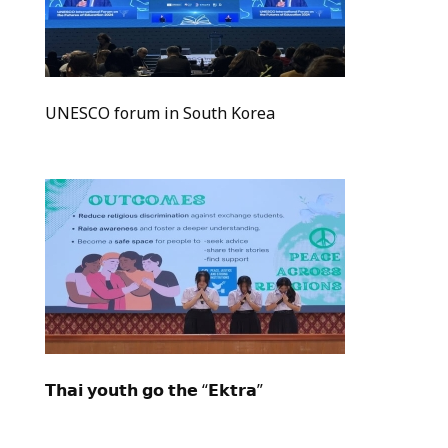
UNESCO forum in South Korea
𝗧𝗵𝗮𝗶 𝘆𝗼𝘂𝘁𝗵 𝗴𝗼 𝘁𝗵𝗲 “𝗘𝗸𝘁𝗿𝗮”