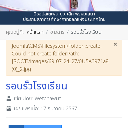
บิชอปสเตเฟน บุญเลิศ พรหมเสนา
ประธานสภาการศึกษาคาทอลิกแห่งประเทศไทย
คุณอยู่ที่:
หน้าแรก
ข่าวสาร
รอบรั้วโรงเรียน
×
คำเตือน
Joomla\CMS\Filesystem\Folder::create:
Could not create folder.Path:
[ROOT]/images/69-07-24_27/0U5A3971a8
(0)_2.jpg
รอบรั้วโรงเรียน
เขียนโดย:
Wetchawut
เผยแพร่เมื่อ: 17 ธันวาคม 2567