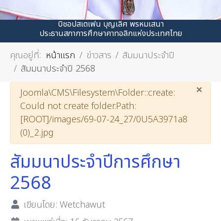
บิชอปสเตเฟน บุญเลิศ พรหมเสนา
ประธานสภาการศึกษาคาทอลิกแห่งประเทศไทย
คุณอยู่ที่:
หน้าแรก
ข่าวสาร
สัมมนาประจำปี
สัมมนาประจำปี 2568
×
คำเตือน
Joomla\CMS\Filesystem\Folder::create:
Could not create folder.Path:
[ROOT]/images/69-07-24_27/0U5A3971a8
(0)_2.jpg
สัมมนาประจำปีการศึกษา
2568
เขียนโดย:
Wetchawut