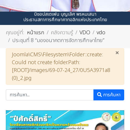
บิชอปสเตเฟน บุญเลิศ พรหมเสนา
ประธานสภาการศึกษาคาทอลิกแห่งประเทศไทย
คุณอยู่ที่:
หน้าแรก
คลังความรู้
VDO
vdo
ประชุมที่ 8 “มองอนาคตการจัดการศึกษาไทย”
×
คำเตือน
Joomla\CMS\Filesystem\Folder::create:
Could not create folder.Path:
[ROOT]/images/69-07-24_27/0U5A3971a8
(0)_2.jpg
การค้นหา