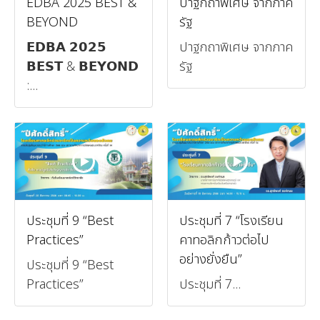
EDBA 2025 BEST &
ปาฐกถาพิเศษ จากภาค
BEYOND
รัฐ
𝗘𝗗𝗕𝗔 𝟮𝟬𝟮𝟱
ปาฐกถาพิเศษ จากภาค
𝗕𝗘𝗦𝗧 & 𝗕𝗘𝗬𝗢𝗡𝗗
รัฐ
:...
ประชุมที่ 9 “Best
ประชุมที่ 7 “โรงเรียน
Practices”
คาทอลิกก้าวต่อไป
อย่างยั่งยืน”
ประชุมที่ 9 “Best
Practices”
ประชุมที่ 7...