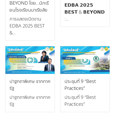
BEYOND โดย...นักเรี
𝗘𝗗𝗕𝗔 𝟮𝟬𝟮𝟱
ยนโรงเรียนมาเรียลัย
𝗕𝗘𝗦𝗧 & 𝗕𝗘𝗬𝗢𝗡𝗗
การแสดงเปิดงาน
:...
EDBA 2025 BEST
&...
ปาฐกถาพิเศษ จากภาค
ประชุมที่ 9 “Best
รัฐ
Practices”
ปาฐกถาพิเศษ จากภาค
ประชุมที่ 9 “Best
รัฐ
Practices”