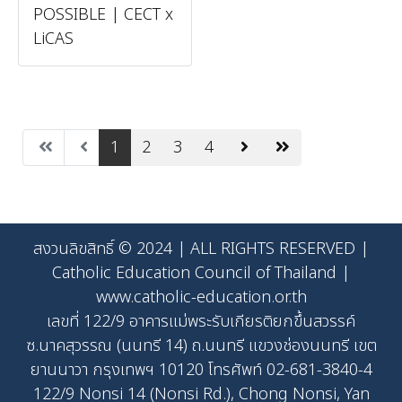
POSSIBLE | CECT x
LiCAS
1
2
3
4
สงวนลิขสิทธิ์ © 2024 | ALL RIGHTS RESERVED |
Catholic Education Council of Thailand |
www.catholic-education.or.th
เลขที่ 122/9 อาคารแม่พระรับเกียรติยกขึ้นสวรรค์
ซ.นาคสุวรรณ (นนทรี 14) ถ.นนทรี แขวงช่องนนทรี เขต
ยานนาวา กรุงเทพฯ 10120 โทรศัพท์ 02-681-3840-4
122/9 Nonsi 14 (Nonsi Rd.), Chong Nonsi, Yan