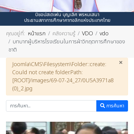
บิชอปสเตเฟน บุญเลิศ พรหมเสนา
ประธานสภาการศึกษาคาทอลิกแห่งประเทศไทย
คุณอยู่ที่:
หน้าแรก
คลังความรู้
VDO
vdo
บทบาทผู้บริหารโรงเรียนในการฝ่าวิกฤตการศึกษาของ
ชาติ
×
คำเตือน
Joomla\CMS\Filesystem\Folder::create:
Could not create folder.Path:
[ROOT]/images/69-07-24_27/0U5A3971a8
(0)_2.jpg
การค้นหา