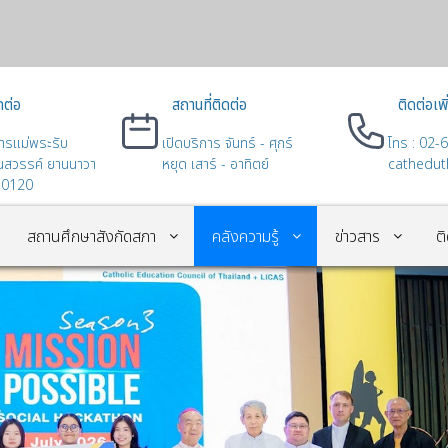
ดต่อ
สถานที่ติดต่อ
ติดต่อเพิ
ารแม่พระรับ
เปิดบริการ จันทร์ - ศุกร์
โทร : 02-6
ึ้นสวรรค์ ยานนาวา
หยุด เสาร์ - อาทิตย์
cathedu
10120
สถานศึกษาสังกัดสภา
คลังความรู้
ข่าวสาร
ต