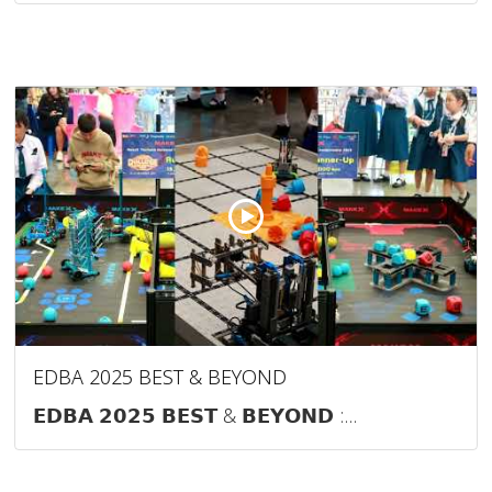
EDBA 2025 BEST & BEYOND
𝗘𝗗𝗕𝗔 𝟮𝟬𝟮𝟱 𝗕𝗘𝗦𝗧 & 𝗕𝗘𝗬𝗢𝗡𝗗 :...