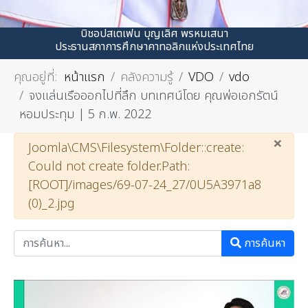
บิชอปสเตเฟน บุญเลิศ พรหมเสนา
ประธานสภาการศึกษาคาทอลิกแห่งประเทศไทย
คุณอยู่ที่:
หน้าแรก
คลังความรู้
VDO
vdo
จงแล่นเรือออกไปที่ลึก บทเทศน์โดย คุณพ่อเอกรัตน์
หอมประทุม | 5 ก.พ. 2022
×
คำเตือน
Joomla\CMS\Filesystem\Folder::create:
Could not create folder.Path:
[ROOT]/images/69-07-24_27/0U5A3971a8
(0)_2.jpg
การค้นหา