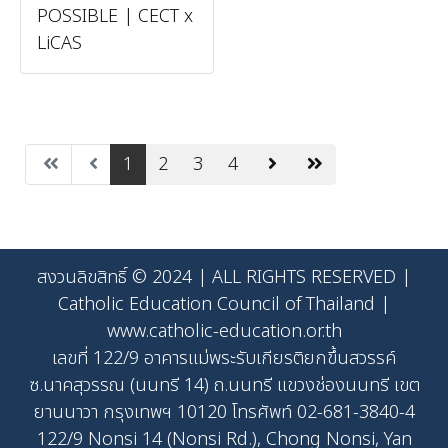
POSSIBLE | CECT x
LiCAS
1
2
3
4
สงวนลิขสิทธิ์ © 2024 | ALL RIGHTS RESERVED |
Catholic Education Council of Thailand |
www.catholic-education.or.th
เลขที่ 122/9 อาคารแม่พระรับเกียรติยกขึ้นสวรรค์
ซ.นาคสุวรรณ (นนทรี 14) ถ.นนทรี แขวงช่องนนทรี เขต
ยานนาวา กรุงเทพฯ 10120 โทรศัพท์ 02-681-3840-4
122/9 Nonsi 14 (Nonsi Rd.), Chong Nonsi, Yan