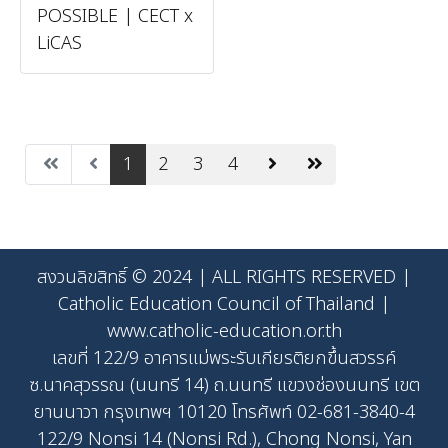
POSSIBLE | CECT x
LiCAS
1
2
3
4
สงวนลิขสิทธิ์ © 2024 | ALL RIGHTS RESERVED |
Catholic Education Council of Thailand |
www.catholic-education.or.th
เลขที่ 122/9 อาคารแม่พระรับเกียรติยกขึ้นสวรรค์
ซ.นาคสุวรรณ (นนทรี 14) ถ.นนทรี แขวงช่องนนทรี เขต
ยานนาวา กรุงเทพฯ 10120 โทรศัพท์ 02-681-3840-4
122/9 Nonsi 14 (Nonsi Rd.), Chong Nonsi, Yan