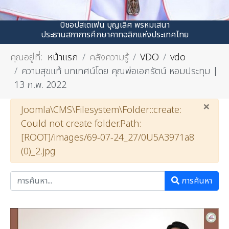
บิชอปสเตเฟน บุญเลิศ พรหมเสนา
ประธานสภาการศึกษาคาทอลิกแห่งประเทศไทย
คุณอยู่ที่:
หน้าแรก
คลังความรู้
VDO
vdo
ความสุขแท้ บทเทศน์โดย คุณพ่อเอกรัตน์ หอมประทุม |
13 ก.พ. 2022
×
คำเตือน
Joomla\CMS\Filesystem\Folder::create:
Could not create folder.Path:
[ROOT]/images/69-07-24_27/0U5A3971a8
(0)_2.jpg
การค้นหา