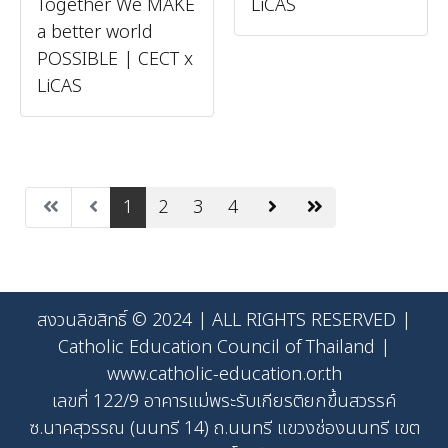
Together We MAKE
LiCAS
a better world
POSSIBLE | CECT x
LiCAS
1
2
3
4
สงวนลิขสิทธิ์ © 2024 | ALL RIGHTS RESERVED |
Catholic Education Council of Thailand |
www.catholic-education.or.th
เลขที่ 122/9 อาคารแม่พระรับเกียรติยกขึ้นสวรรค์
ซ.นาคสุวรรณ (นนทรี 14) ถ.นนทรี แขวงช่องนนทรี เขต