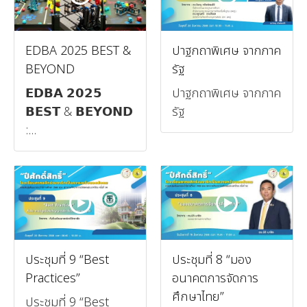
EDBA 2025 BEST &
ปาฐกถาพิเศษ จากภาค
BEYOND
รัฐ
𝗘𝗗𝗕𝗔 𝟮𝟬𝟮𝟱
ปาฐกถาพิเศษ จากภาค
𝗕𝗘𝗦𝗧 & 𝗕𝗘𝗬𝗢𝗡𝗗
รัฐ
:...
ประชุมที่ 9 “Best
ประชุมที่ 8 “มอง
Practices”
อนาคตการจัดการ
ศึกษาไทย”
ประชุมที่ 9 “Best