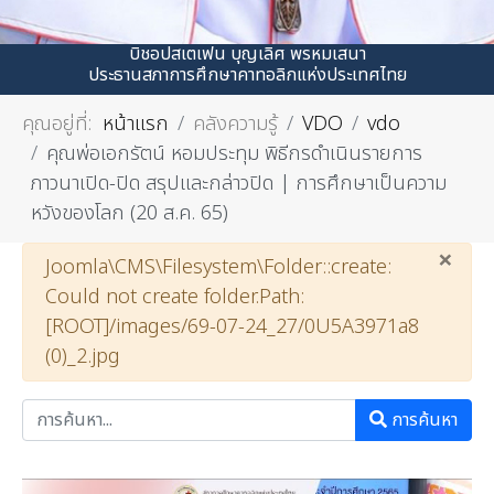
บิชอปสเตเฟน บุญเลิศ พรหมเสนา
ประธานสภาการศึกษาคาทอลิกแห่งประเทศไทย
คุณอยู่ที่:
หน้าแรก
คลังความรู้
VDO
vdo
คุณพ่อเอกรัตน์ หอมประทุม พิธีกรดำเนินรายการ
ภาวนาเปิด-ปิด สรุปและกล่าวปิด | การศึกษาเป็นความ
หวังของโลก (20 ส.ค. 65)
×
คำเตือน
Joomla\CMS\Filesystem\Folder::create:
Could not create folder.Path:
[ROOT]/images/69-07-24_27/0U5A3971a8
(0)_2.jpg
การค้นหา