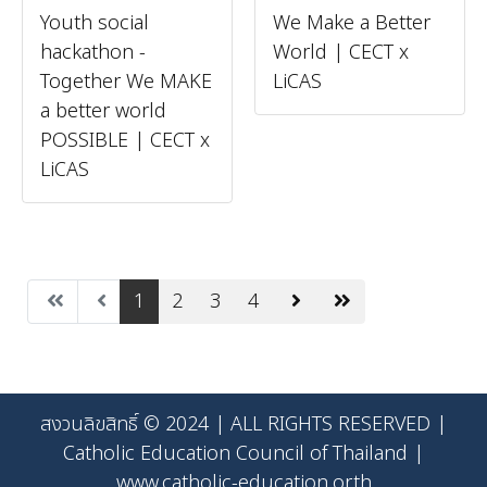
Youth social
We Make a Better
hackathon -
World | CECT x
Together We MAKE
LiCAS
a better world
POSSIBLE | CECT x
LiCAS
1
2
3
4
สงวนลิขสิทธิ์ © 2024 | ALL RIGHTS RESERVED |
Catholic Education Council of Thailand |
www.catholic-education.or.th