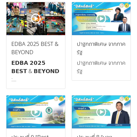
EDBA 2025 BEST &
ปาฐกถาพิเศษ จากภาค
BEYOND
รัฐ
𝗘𝗗𝗕𝗔 𝟮𝟬𝟮𝟱
ปาฐกถาพิเศษ จากภาค
𝗕𝗘𝗦𝗧 & 𝗕𝗘𝗬𝗢𝗡𝗗
รัฐ
:...