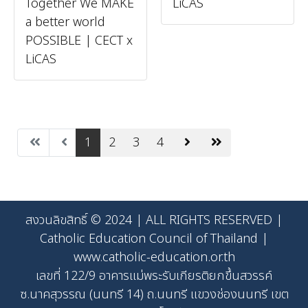
Together We MAKE
LiCAS
a better world
POSSIBLE | CECT x
LiCAS
1
2
3
4
สงวนลิขสิทธิ์ © 2024 | ALL RIGHTS RESERVED |
Catholic Education Council of Thailand |
www.catholic-education.or.th
เลขที่ 122/9 อาคารแม่พระรับเกียรติยกขึ้นสวรรค์
ซ.นาคสุวรรณ (นนทรี 14) ถ.นนทรี แขวงช่องนนทรี เขต