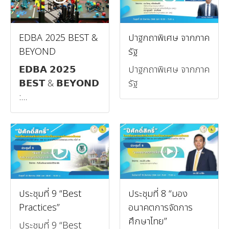
EDBA 2025 BEST &
ปาฐกถาพิเศษ จากภาค
BEYOND
รัฐ
𝗘𝗗𝗕𝗔 𝟮𝟬𝟮𝟱
ปาฐกถาพิเศษ จากภาค
𝗕𝗘𝗦𝗧 & 𝗕𝗘𝗬𝗢𝗡𝗗
รัฐ
:...
ประชุมที่ 9 “Best
ประชุมที่ 8 “มอง
Practices”
อนาคตการจัดการ
ศึกษาไทย”
ประชุมที่ 9 “Best