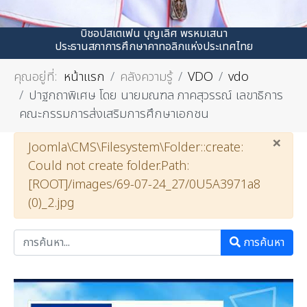
บิชอปสเตเฟน บุญเลิศ พรหมเสนา
ประธานสภาการศึกษาคาทอลิกแห่งประเทศไทย
คุณอยู่ที่:
หน้าแรก
คลังความรู้
VDO
vdo
ปาฐกถาพิเศษ โดย นายมณฑล ภาคสุวรรณ์ เลขาธิการ
คณะกรรมการส่งเสริมการศึกษาเอกชน
×
คำเตือน
Joomla\CMS\Filesystem\Folder::create:
Could not create folder.Path:
[ROOT]/images/69-07-24_27/0U5A3971a8
(0)_2.jpg
การค้นหา