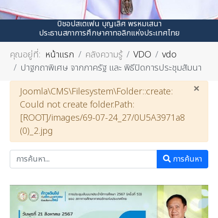
บิชอปสเตเฟน บุญเลิศ พรหมเสนา
ประธานสภาการศึกษาคาทอลิกแห่งประเทศไทย
คุณอยู่ที่:
หน้าแรก
คลังความรู้
VDO
vdo
ปาฐกถาพิเศษ จากภาครัฐ และ พิธีปิดการประชุมสัมนา
×
คำเตือน
Joomla\CMS\Filesystem\Folder::create:
Could not create folder.Path:
[ROOT]/images/69-07-24_27/0U5A3971a8
(0)_2.jpg
การค้นหา