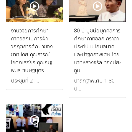
งานวิจัยการศึกษา
80 ปี ปูชนียบุคคลการ
คาทอลิกในการฝ่า
ศึกษาคาทอลิก ภราดา
วิกฤตการศึกษาของ
ประทีป ม.โกมลมาศ
ชาติ โดย คุณธาริณี
และปาฐกถาพิเศษ โดย
โชติกเสถียร คุณณัฐ
บาทหลวงจรัล ทองปิยะ
พิมล ขนิษฐบุตร
ภูมิ
ประชุมที่ 2 :...
ปาถกฐาพิเศษ 1 80
ปี...