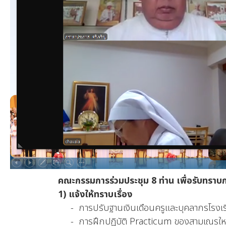
คณะกรรมการร่วมประชุม 8 ท่าน เพื่อรับทราบกา
1) แจ้งให้ทราบเรื่อง
- การปรับฐานเงินเดือนครูและบุคลากรโรงเรียน
- การฝึกปฎิบัติ Practicum ของสามเณรใหญ่ : เทววิ